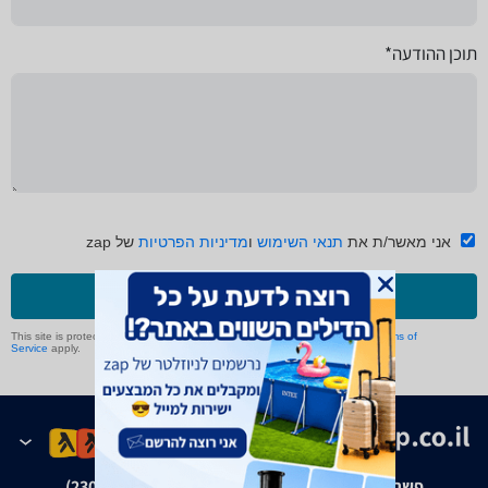
תוכן ההודעה*
אני מאשר/ת את
תנאי השימוש
ו
מדיניות הפרטיות
של zap
שליחה
This site is protected by reCAPTCHA and the Google
Privacy Policy
and
Terms of
Service
apply.
פשרה בת"צ אבנצ'יק נ' זאפ גרופ (ת"צ 23008-08-20)