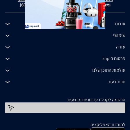
פשרה בת"צ כהנים נ' זאפ גרופ (ת"צ 60371-12-19)
אודות
שימושי
עזרה
פרסום ב-zap
עולמות התוכן שלנו
חוות דעת
הרשמה לקבלת עדכונים ומבצעים
כתובת דוא''ל
להורדת האפליקציה