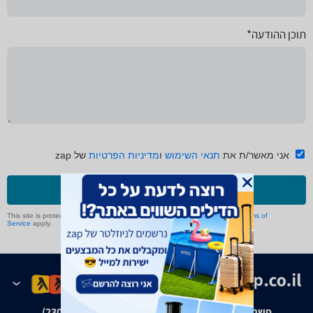
תוכן ההודעה*
אני מאשר/ת את
תנאי השימוש
ו
מדיניות הפרטיות
של zap
שליחה
This site is protected by reCAPTCHA and the Google
Privacy Policy
and
Terms of
Service
apply.
פשרה בת"צ אבנצ'יק נ' זאפ גרופ (ת"צ 23008-08-20)