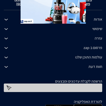
פשרה בת"צ כהנים נ' זאפ גרופ (ת"צ 60371-12-19)
אודות
שימושי
עזרה
פרסום ב-zap
עולמות התוכן שלנו
חוות דעת
הרשמה לקבלת עדכונים ומבצעים
כתובת דוא''ל
להורדת האפליקציה