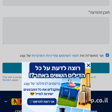
תוכן ההודעה*
אני מאשר/ת את
תנאי השימוש
ו
מדיניות הפרטיות
של zap
שליחה
This site is protected by reCAPTCHA and the Google
Privacy Policy
and
Terms of
Service
apply.
פשרה בת"צ אבנצ'יק נ' זאפ גרופ (ת"צ 23008-08-20)