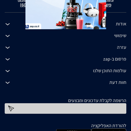
פשרה בת"צ כהנים נ' זאפ גרופ (ת"צ 60371-12-19)
אודות
שימושי
עזרה
פרסום ב-zap
עולמות התוכן שלנו
חוות דעת
הרשמה לקבלת עדכונים ומבצעים
כתובת דוא''ל
להורדת האפליקציה