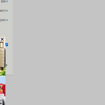
*
שם 
*
דואר
*
תוכן
אנ
apply.