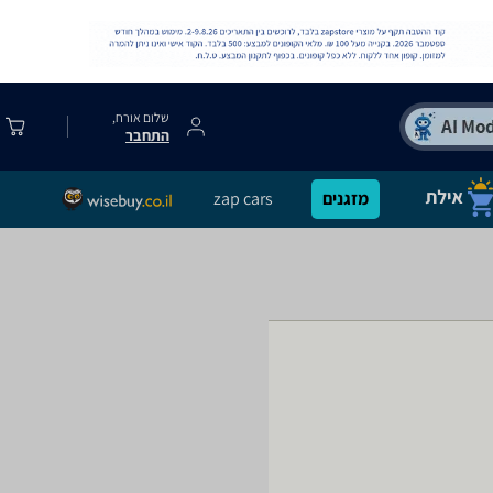
שלום אורח,
התחבר
מזגנים
zap cars