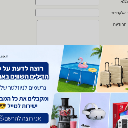
מלא
 אלקטרוני
 ההודעה
י מאשר/ת את
תנאי השימוש
ו
מדיניות הפרטיות
של zap
 protected by reCAPTCHA and the Google
Privacy Policy
and
Terms of Service