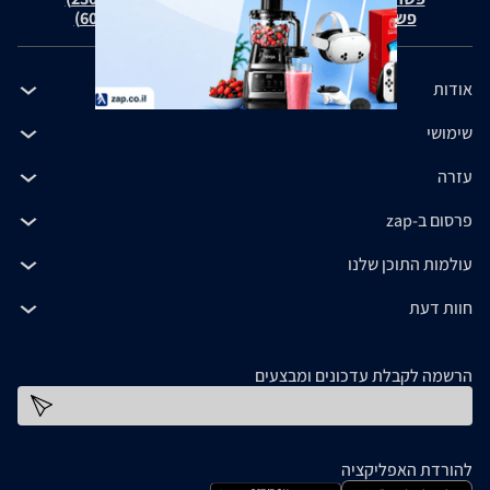
פשרה בת"צ כהנים נ' זאפ גרופ (ת"צ 60371-12-19)
אודות
שימושי
עזרה
פרסום ב-zap
עולמות התוכן שלנו
חוות דעת
הרשמה לקבלת עדכונים ומבצעים
כתובת דוא''ל
להורדת האפליקציה