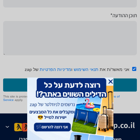
תוכן ההודעה*
אני מאשר/ת את
תנאי השימוש
ו
מדיניות הפרטיות
של zap
שליחה
This site is protected by reCAPTCHA and the Google
Privacy Policy
and
Terms of
Service
apply.
פשרה בת"צ אבנצ'יק נ' זאפ גרופ (ת"צ 23008-08-20)