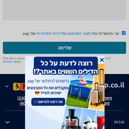
אני מאשר/ת את
תנאי השימוש
ו
מדיניות הפרטיות
של zap
שליחה
This site is protected by reCAPTCHA and the Google
Privacy Policy
and
Terms of
Service
apply.
פשרה בת"צ אבנצ'יק נ' זאפ גרופ (ת"צ 23008-08-20)
פשרה בת"צ כהנים נ' זאפ גרופ (ת"צ 60371-12-19)
אודות