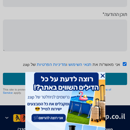
תוכן ההודעה*
אני מאשר/ת את
תנאי השימוש
ו
מדיניות הפרטיות
של zap
שליחה
This site is protected by reCAPTCHA and the Google
Privacy Policy
and
Terms of
Service
apply.
פשרה בת"צ אבנצ'יק נ' זאפ גרופ (ת"צ 23008-08-20)