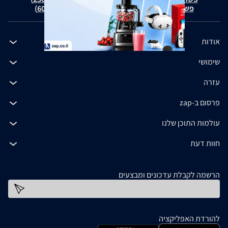
פשרה בת"צ כהנים נ' זאפ גרופ (ת"צ 60371-12-19)
אודות
שימושי
עזרה
פרסום ב-zap
עולמות התוכן שלנו
חוות דעת
הרשמה לקבלת עדכונים ומבצעים
כתובת דוא''ל
להורדת האפליקציה