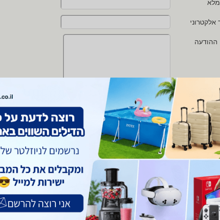
מלא
 אלקטרוני
 ההודעה
י מאשר/ת את
תנאי השימוש
ו
מדיניות הפרטיות
של zap
 protected by reCAPTCHA and the Google
Privacy Policy
and
Terms of Service