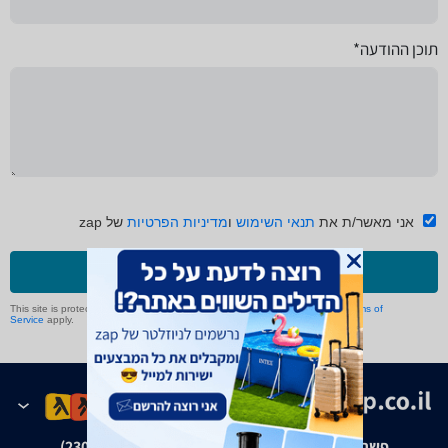
תוכן ההודעה*
אני מאשר/ת את
תנאי השימוש
ו
מדיניות הפרטיות
של zap
שליחה
This site is protected by reCAPTCHA and the Google
Privacy Policy
and
Terms of
Service
apply.
פשרה בת"צ אבנצ'יק נ' זאפ גרופ (ת"צ 23008-08-20)