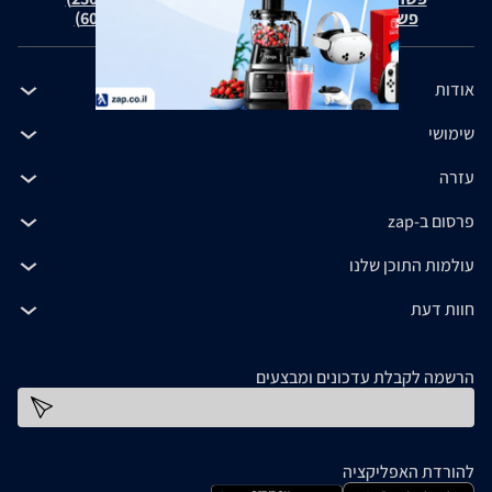
פשרה בת"צ כהנים נ' זאפ גרופ (ת"צ 60371-12-19)
אודות
שימושי
עזרה
פרסום ב-zap
עולמות התוכן שלנו
חוות דעת
הרשמה לקבלת עדכונים ומבצעים
כתובת דוא''ל
להורדת האפליקציה