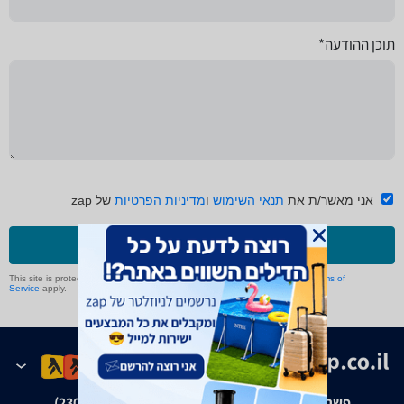
תוכן ההודעה*
אני מאשר/ת את
תנאי השימוש
ו
מדיניות הפרטיות
של zap
שליחה
This site is protected by reCAPTCHA and the Google
Privacy Policy
and
Terms of
Service
apply.
פשרה בת"צ אבנצ'יק נ' זאפ גרופ (ת"צ 23008-08-20)