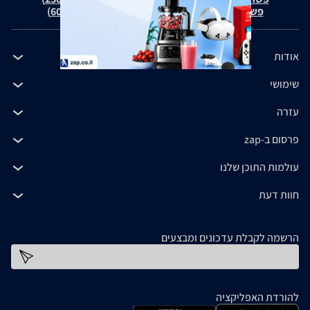
פשרה בת"צ כהנים נ' זאפ גרופ (ת"צ 60371-12-19)
אודות
שימושי
עזרה
פרסום ב-zap
עולמות התוכן שלנו
חוות דעת
הרשמה לקבלת עדכונים ומבצעים
כתובת דוא''ל
להורדת האפליקציה