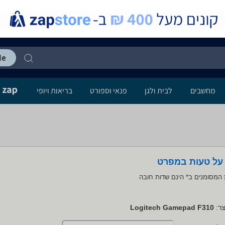
מחשבים
לבית ולגן
פנאי וספורט
בריאות ויופי
 על טעות במפרט
המסומנים ב* הינם שדות חובה
ר:
Logitech Gamepad F310