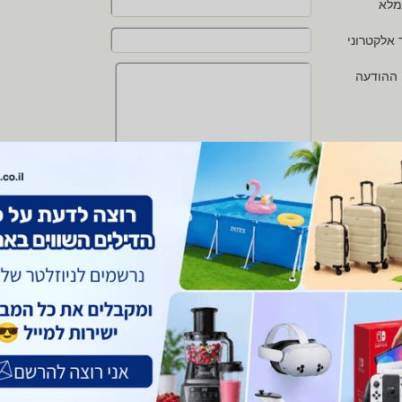
מלא
 אלקטרוני
 ההודעה
י מאשר/ת את
תנאי השימוש
ו
מדיניות הפרטיות
של zap
 protected by reCAPTCHA and the Google
Privacy Policy
and
Terms of Service