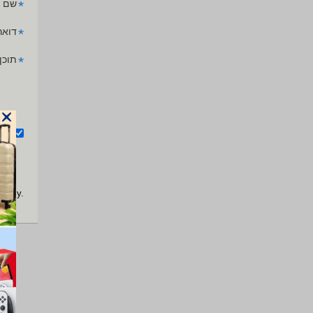
*
שם 
*
דואר
*
תוכן
אנ
apply.