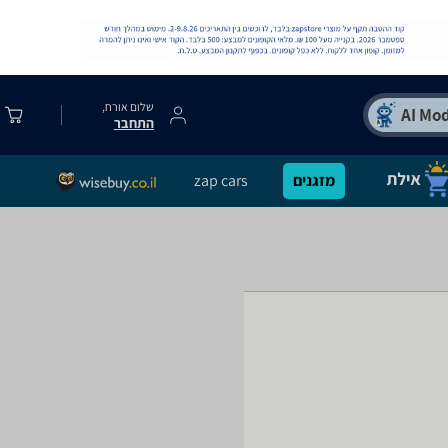
שלום אורח,
התחבר
מזגנים
zap cars