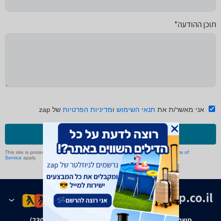
תוכן ההודעה*
אני מאשר/ת את
תנאי השימוש
ו
מדיניות הפרטיות
של zap
שליחה
This site is protected by reCAPTCHA and the Google
Privacy Policy
and
Terms of
Service
apply.
פשרה בת"צ אבנצ'יק נ' זאפ גרופ (ת"צ 23008-08-20)