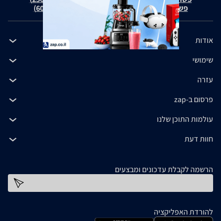
פשרה בת"צ כהנים נ' זאפ גרופ (ת"צ 60371-12-19)
אודות
שימושי
עזרה
פרסום ב-zap
עולמות התוכן שלנו
חוות דעת
הרשמה לקבלת עדכונים ומבצעים
כתובת דוא''ל
להורדת האפליקציה