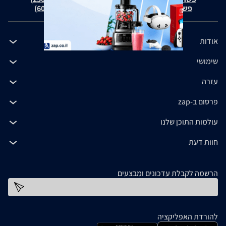
פשרה בת"צ כהנים נ' זאפ גרופ (ת"צ 60371-12-19)
אודות
שימושי
עזרה
פרסום ב-zap
עולמות התוכן שלנו
חוות דעת
הרשמה לקבלת עדכונים ומבצעים
כתובת דוא''ל
להורדת האפליקציה