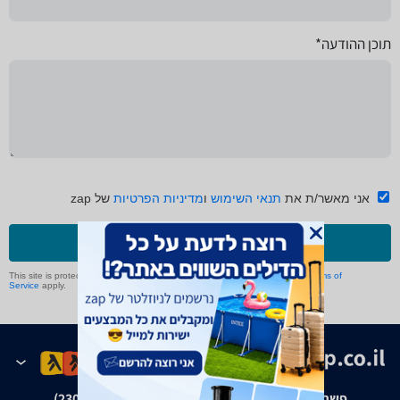
תוכן ההודעה*
אני מאשר/ת את
תנאי השימוש
ו
מדיניות הפרטיות
של zap
שליחה
This site is protected by reCAPTCHA and the Google
Privacy Policy
and
Terms of
Service
apply.
פשרה בת"צ אבנצ'יק נ' זאפ גרופ (ת"צ 23008-08-20)