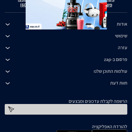
פשרה בת"צ כהנים נ' זאפ גרופ (ת"צ 60371-12-19)
אודות
שימושי
עזרה
פרסום ב-zap
עולמות התוכן שלנו
חוות דעת
הרשמה לקבלת עדכונים ומבצעים
כתובת דוא''ל
להורדת האפליקציה