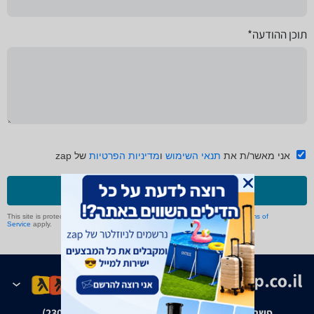
תוכן ההודעה*
אני מאשר/ת את
תנאי השימוש
ו
מדיניות הפרטיות
של zap
שליחה
This site is protected by reCAPTCHA and the Google
Privacy Policy
and
Terms of
Service
apply.
פשרה בת"צ אבנצ'יק נ' זאפ גרופ (ת"צ 23008-08-20)