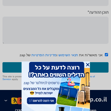
תוכן ההודעה*
אני מאשר/ת את
תנאי השימוש
ו
מדיניות הפרטיות
של zap
שליחה
This site is protected by reCAPTCHA and the Google
Privacy Policy
and
Terms of
Service
apply.
פשרה בת"צ אבנצ'יק נ' זאפ גרופ (ת"צ 23008-08-20)