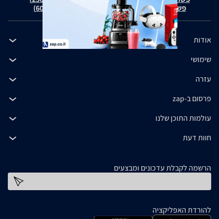
פשרה בת"צ כהנים נ' זאפ גרופ (ת"צ 60371-12-19)
אודות
שימושי
עזרה
פרסום ב-zap
עולמות התוכן שלנו
חוות דעת
הרשמה לקבלת עדכונים ומבצעים
כתובת דוא''ל
להורדת האפליקציה