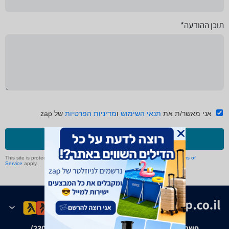
תוכן ההודעה*
אני מאשר/ת את
תנאי השימוש
ו
מדיניות הפרטיות
של zap
שליחה
This site is protected by reCAPTCHA and the Google
Privacy Policy
and
Terms of
Service
apply.
פשרה בת"צ אבנצ'יק נ' זאפ גרופ (ת"צ 23008-08-20)