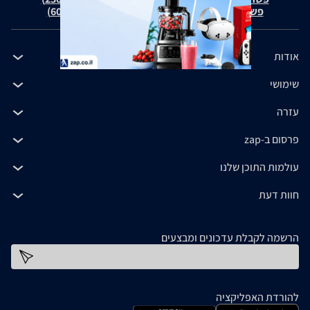
פשרה בת"צ כהנים נ' זאפ גרופ (ת"צ 60371-12-19)
אודות
שימושי
עזרה
פרסום ב-zap
עולמות התוכן שלנו
חוות דעת
הרשמה לקבלת עדכונים ומבצעים
כתובת דוא''ל
להורדת האפליקציה