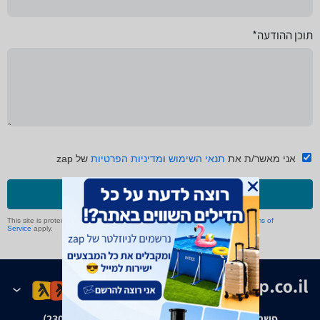
תוכן ההודעה*
אני מאשר/ת את
תנאי השימוש
ו
מדיניות הפרטיות
של zap
שליחה
This site is protected by reCAPTCHA and the Google
Privacy Policy
and
Terms of
Service
apply.
פשרה בת"צ אבנצ'יק נ' זאפ גרופ (ת"צ 23008-08-20)