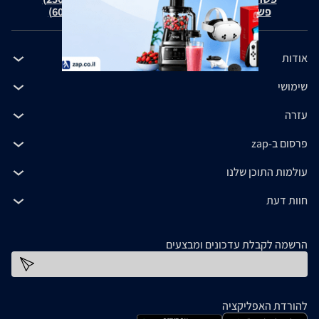
פשרה בת"צ כהנים נ' זאפ גרופ (ת"צ 60371-12-19)
אודות
שימושי
עזרה
פרסום ב-zap
עולמות התוכן שלנו
חוות דעת
הרשמה לקבלת עדכונים ומבצעים
כתובת דוא''ל
להורדת האפליקציה