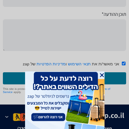
תוכן ההודעה*
אני מאשר/ת את
תנאי השימוש
ו
מדיניות הפרטיות
של zap
שליחה
This site is protected by reCAPTCHA and the Google
Privacy Policy
and
Terms of
Service
apply.
פשרה בת"צ אבנצ'יק נ' זאפ גרופ (ת"צ 23008-08-20)