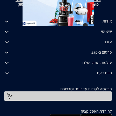
פשרה בת"צ כהנים נ' זאפ גרופ (ת"צ 60371-12-19)
אודות
שימושי
עזרה
פרסום ב-zap
עולמות התוכן שלנו
חוות דעת
הרשמה לקבלת עדכונים ומבצעים
כתובת דוא''ל
להורדת האפליקציה