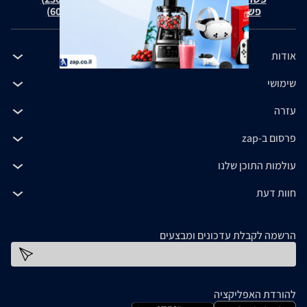
פשרה בת"צ כהנים נ' זאפ גרופ (ת"צ 60371-12-19)
אודות
שימושי
עזרה
פרסום ב-zap
עולמות התוכן שלנו
חוות דעת
הרשמה לקבלת עדכונים ומבצעים
כתובת דוא''ל
להורדת האפליקציה