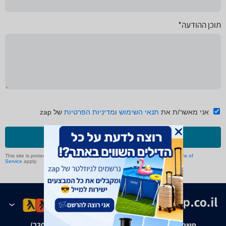
תוכן ההודעה*
אני מאשר/ת את
תנאי השימוש
ו
מדיניות הפרטיות
של zap
שליחה
This site is protected by reCAPTCHA and the Google
Privacy Policy
and
Terms of
Service
apply.
פשרה בת"צ אבנצ'יק נ' זאפ גרופ (ת"צ 23008-08-20)