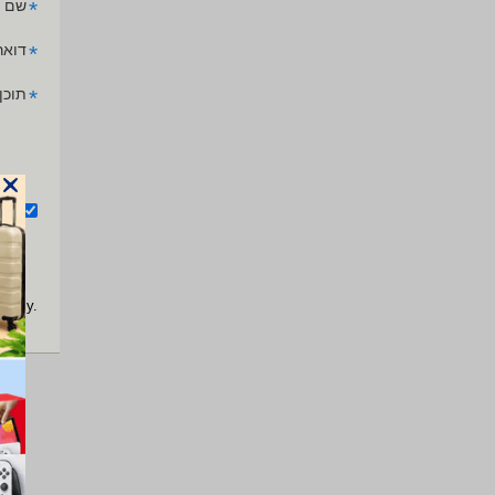
*
שם 
*
דואר
*
תוכן
אנ
apply.