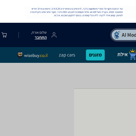
שלום אורח,
התחבר
מזגנים
zap cars