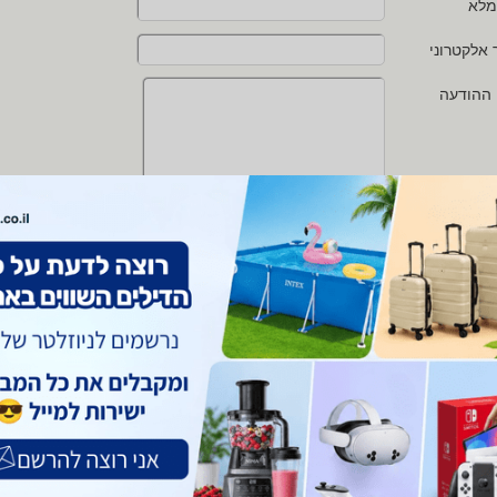
מלא
 אלקטרוני
 ההודעה
י מאשר/ת את
תנאי השימוש
ו
מדיניות הפרטיות
של zap
 protected by reCAPTCHA and the Google
Privacy Policy
and
Terms of Service