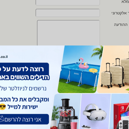
מלא
 אלקטרוני
 ההודעה
י מאשר/ת את
תנאי השימוש
ו
מדיניות הפרטיות
של zap
 protected by reCAPTCHA and the Google
Privacy Policy
and
Terms of Service