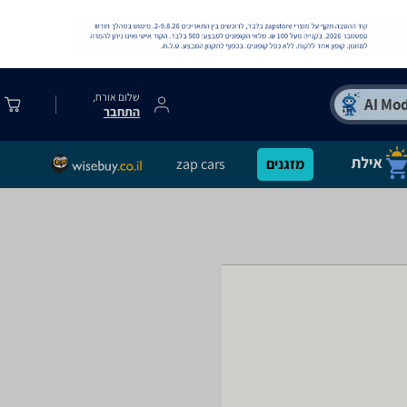
שלום אורח,
התחבר
מזגנים
zap cars