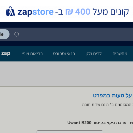
מחשבים
לבית ולגן
פנאי וספורט
בריאות ויופי
 על טעות במפרט
המסומנים ב* הינם שדות חובה
ר:
ערכת ניקוי בקיטור Uwant B200