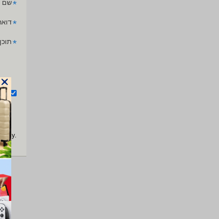
*
שם 
*
דואר
*
תוכן
אנ
apply.