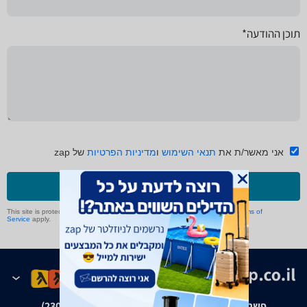
תוכן ההודעה*
אני מאשר/ת את
תנאי השימוש
ו
מדיניות הפרטיות
של zap
שליחה
This site is protected by reCAPTCHA and the Google
Privacy Policy
and
Terms of
Service
apply.
פשרה בת"צ אבנצ'יק נ' זאפ גרופ (ת"צ 23008-08-20)