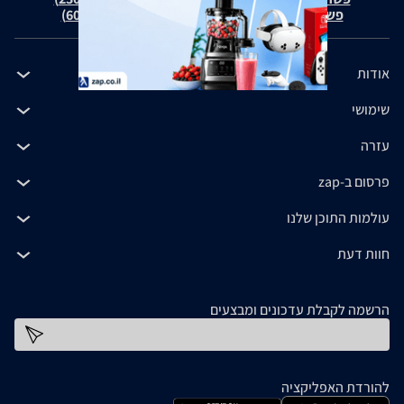
פשרה בת"צ כהנים נ' זאפ גרופ (ת"צ 60371-12-19)
אודות
שימושי
עזרה
פרסום ב-zap
עולמות התוכן שלנו
חוות דעת
הרשמה לקבלת עדכונים ומבצעים
כתובת דוא''ל
להורדת האפליקציה