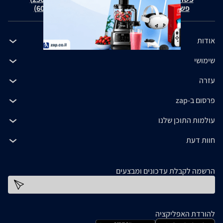
פשרה בת"צ כהנים נ' זאפ גרופ (ת"צ 60371-12-19)
אודות
שימושי
עזרה
פרסום ב-zap
עולמות התוכן שלנו
חוות דעת
הרשמה לקבלת עדכונים ומבצעים
כתובת דוא''ל
להורדת האפליקציה