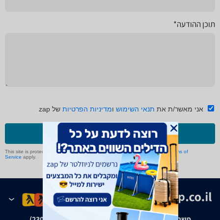
תוכן ההודעה*
אני מאשר/ת את
תנאי השימוש
ו
מדיניות הפרטיות
של zap
שליחה
This site is protected by reCAPTCHA and the Google
Privacy Policy
and
Terms of
Service
apply.
פשרה בת"צ אבנצ'יק נ' זאפ גרופ (ת"צ 23008-08-20)