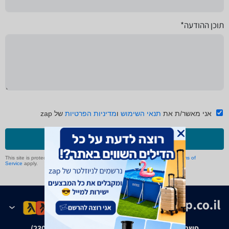
תוכן ההודעה*
אני מאשר/ת את
תנאי השימוש
ו
מדיניות הפרטיות
של zap
שליחה
This site is protected by reCAPTCHA and the Google
Privacy Policy
and
Terms of
Service
apply.
פשרה בת"צ אבנצ'יק נ' זאפ גרופ (ת"צ 23008-08-20)