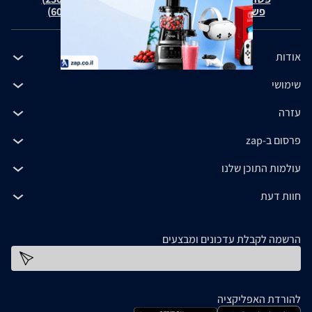
פשרה בת"צ כהנים נ' זאפ גרופ (ת"צ 60371-12-19)
אודות
שימושי
עזרה
פרסום ב-zap
עולמות התוכן שלנו
חוות דעת
הרשמה לקבלת עדכונים ומבצעים
כתובת דוא''ל
להורדת האפליקציה