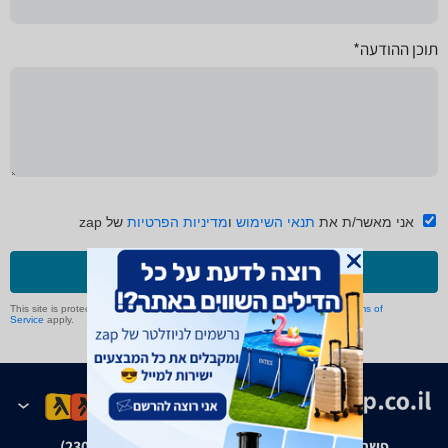
תוכן ההודעה*
אני מאשר/ת את
תנאי השימוש
ו
מדיניות הפרטיות
של zap
שליחה
This site is protected by reCAPTCHA and the Google
Privacy Policy
and
Terms of
Service
apply.
פשרה בת"צ אבנצ'יק נ' זאפ גרופ (ת"צ 23008-08-20)