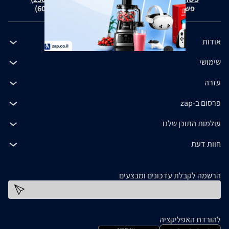
פשרה בת"צ כהנים נ' זאפ גרופ (ת"צ 60371-12-19)
אודות
שימושי
עזרה
פרסום ב-zap
עולמות התוכן שלנו
חוות דעת
הרשמה לקבלת עדכונים ומבצעים
כתובת דוא''ל
להורדת האפליקציה