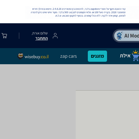
שלום אורח,
התחבר
מזגנים
zap cars