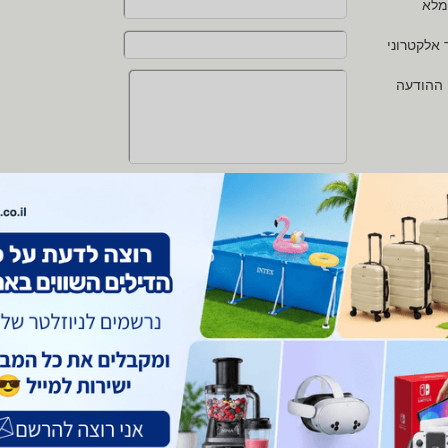
מלא
 אלקטרוני
 ההודעה
י מאשר/ת את
תנאי השימוש
ו
מדיניות הפרטיות
של zap
 protected by reCAPTCHA and the Google
Privacy Policy
and
Terms of Service