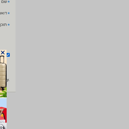
*
שם 
*
דואר
*
תוכן
אנ
apply.