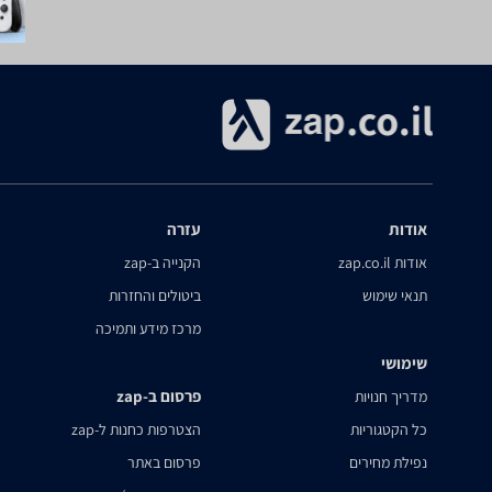
אודות
עזרה
אודות zap.co.il
הקנייה ב-zap
תנאי שימוש
ביטולים והחזרות
מרכז מידע ותמיכה
שימושי
פרסום ב-zap
מדריך חנויות
כל הקטגוריות
הצטרפות כחנות ל-zap
נפילת מחירים
פרסום באתר