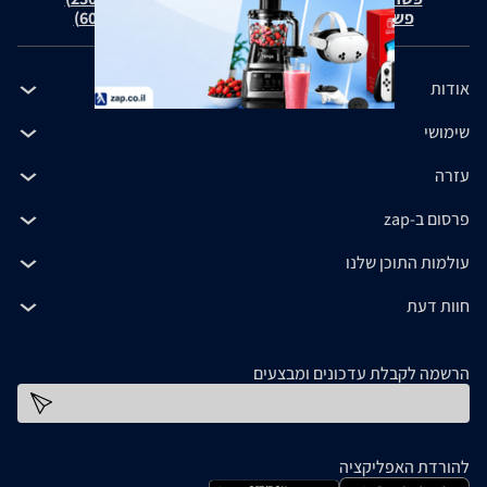
פשרה בת"צ כהנים נ' זאפ גרופ (ת"צ 60371-12-19)
אודות
שימושי
עזרה
פרסום ב-zap
עולמות התוכן שלנו
חוות דעת
הרשמה לקבלת עדכונים ומבצעים
כתובת דוא''ל
להורדת האפליקציה