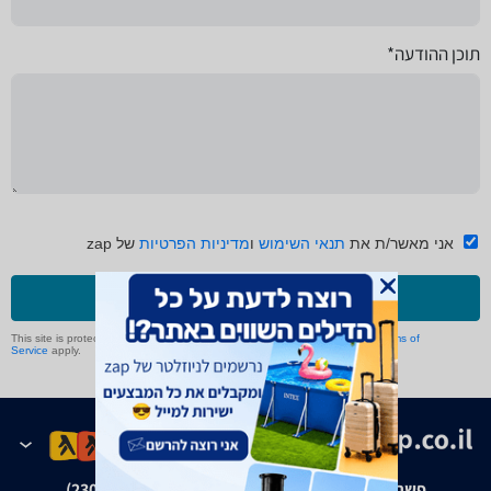
תוכן ההודעה*
אני מאשר/ת את
תנאי השימוש
ו
מדיניות הפרטיות
של zap
שליחה
This site is protected by reCAPTCHA and the Google
Privacy Policy
and
Terms of
Service
apply.
פשרה בת"צ אבנצ'יק נ' זאפ גרופ (ת"צ 23008-08-20)