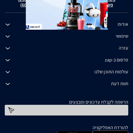
פשרה בת"צ כהנים נ' זאפ גרופ (ת"צ 60371-12-19)
אודות
שימושי
עזרה
פרסום ב-zap
עולמות התוכן שלנו
חוות דעת
הרשמה לקבלת עדכונים ומבצעים
כתובת דוא''ל
להורדת האפליקציה