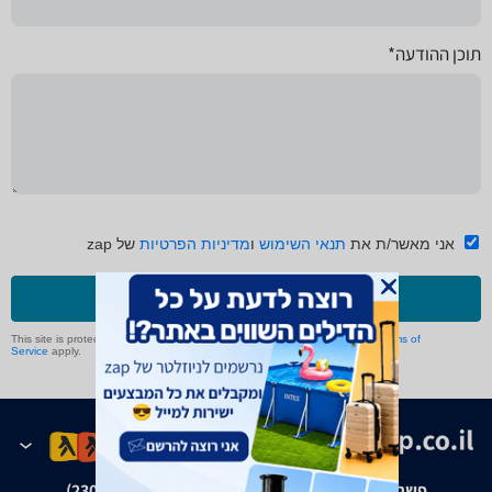
תוכן ההודעה*
אני מאשר/ת את
תנאי השימוש
ו
מדיניות הפרטיות
של zap
שליחה
This site is protected by reCAPTCHA and the Google
Privacy Policy
and
Terms of
Service
apply.
פשרה בת"צ אבנצ'יק נ' זאפ גרופ (ת"צ 23008-08-20)