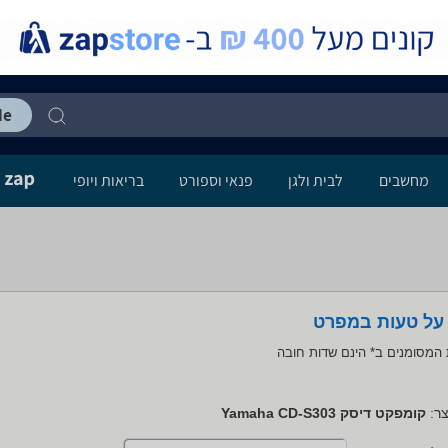
מחשבים
לבית ולגן
פנאי וספורט
בריאות ויופי
 על טעות במפרט
המסומנים ב* הינם שדות חובה
ר:
קומפקט דיסק Yamaha CD-S303