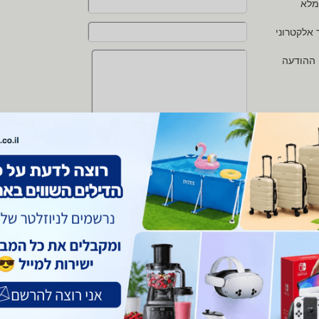
מלא
 אלקטרוני
 ההודעה
י מאשר/ת את
תנאי השימוש
ו
מדיניות הפרטיות
של zap
 protected by reCAPTCHA and the Google
Privacy Policy
and
Terms of Service