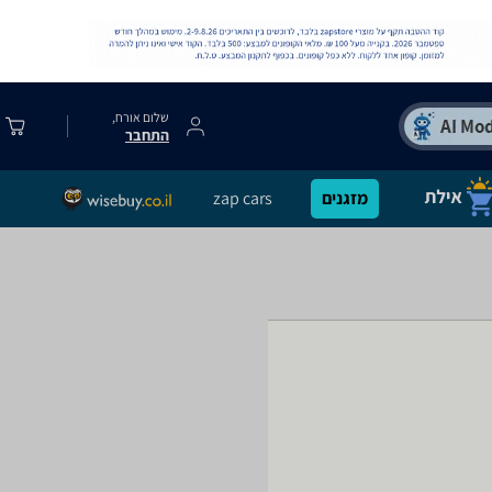
שלום אורח,
התחבר
מזגנים
zap cars