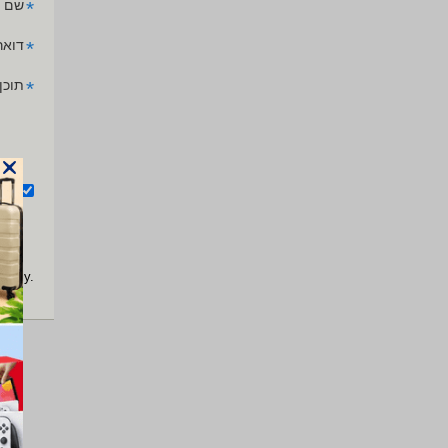
*
שם 
*
דואר
*
תוכן
אנ
apply.