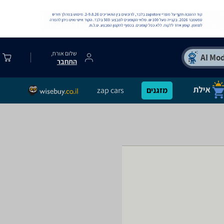
שלום אורח,
התחבר
מזגנים
zap cars