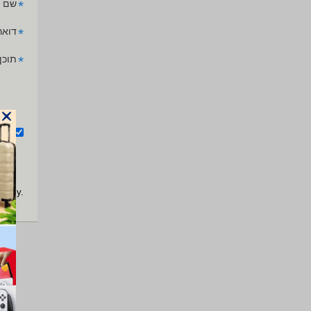
*
שם 
*
דואר
*
תוכן
אנ
apply.