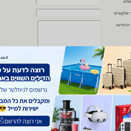
מלא
 אלקטרוני
 ההודעה
י מאשר/ת את
תנאי השימוש
ו
מדיניות הפרטיות
של zap
 protected by reCAPTCHA and the Google
Privacy Policy
and
Terms of Service