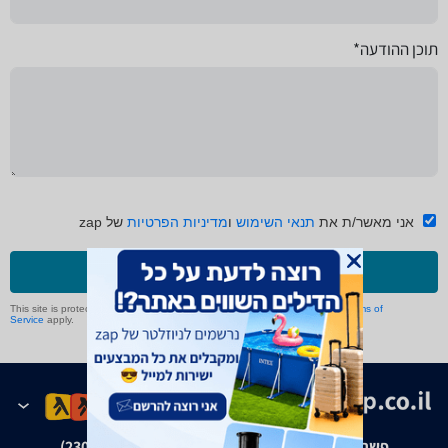
תוכן ההודעה*
אני מאשר/ת את
תנאי השימוש
ו
מדיניות הפרטיות
של zap
שליחה
This site is protected by reCAPTCHA and the Google
Privacy Policy
and
Terms of
Service
apply.
פשרה בת"צ אבנצ'יק נ' זאפ גרופ (ת"צ 23008-08-20)