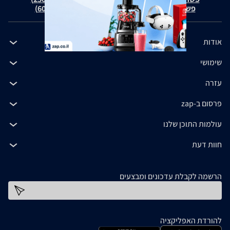
פשרה בת"צ כהנים נ' זאפ גרופ (ת"צ 60371-12-19)
אודות
שימושי
עזרה
פרסום ב-zap
עולמות התוכן שלנו
חוות דעת
הרשמה לקבלת עדכונים ומבצעים
כתובת דוא''ל
להורדת האפליקציה