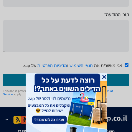
תוכן ההודעה*
אני מאשר/ת את
תנאי השימוש
ו
מדיניות הפרטיות
של zap
שליחה
This site is protected by reCAPTCHA and the Google
Privacy Policy
and
Terms of
Service
apply.
פשרה בת"צ אבנצ'יק נ' זאפ גרופ (ת"צ 23008-08-20)