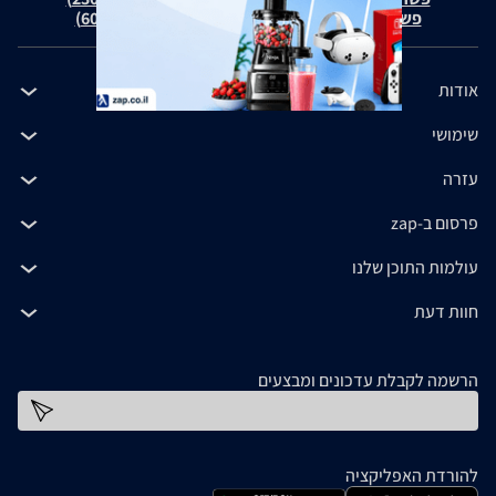
פשרה בת"צ כהנים נ' זאפ גרופ (ת"צ 60371-12-19)
אודות
שימושי
עזרה
פרסום ב-zap
עולמות התוכן שלנו
חוות דעת
הרשמה לקבלת עדכונים ומבצעים
כתובת דוא''ל
להורדת האפליקציה