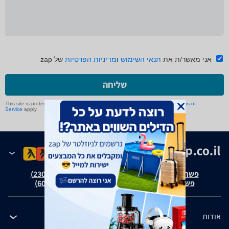
אני מאשר/ת את
תנאי השימוש
ו
מדיניות הפרטיות
של zap
שליחה
This site is protected by reCAPTCHA and the Google
Privacy Policy
and
Terms of
Service
apply.
פשרה בת"צ אבנצ'יק נ' זאפ גרופ (ת"צ 23008-08-20)
פשרה בת"צ כהנים נ' זאפ גרופ (ת"צ 60371-12-19)
אודות