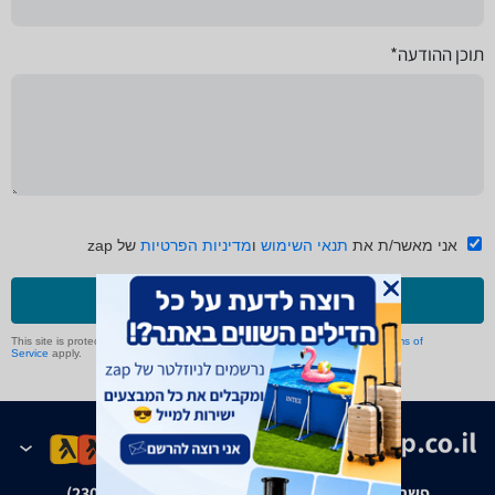
תוכן ההודעה*
אני מאשר/ת את
תנאי השימוש
ו
מדיניות הפרטיות
של zap
שליחה
This site is protected by reCAPTCHA and the Google
Privacy Policy
and
Terms of
Service
apply.
פשרה בת"צ אבנצ'יק נ' זאפ גרופ (ת"צ 23008-08-20)