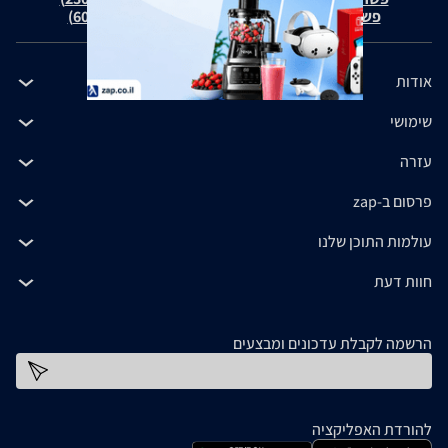
פשרה בת"צ כהנים נ' זאפ גרופ (ת"צ 60371-12-19)
אודות
שימושי
עזרה
פרסום ב-zap
עולמות התוכן שלנו
חוות דעת
הרשמה לקבלת עדכונים ומבצעים
כתובת דוא''ל
להורדת האפליקציה