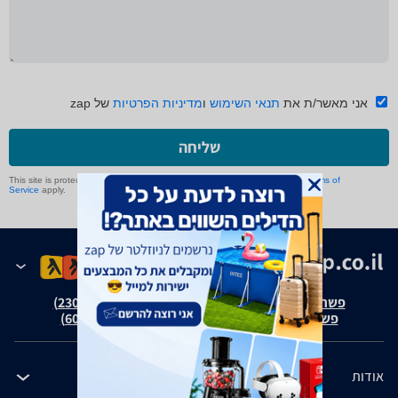
אני מאשר/ת את
תנאי השימוש
ו
מדיניות הפרטיות
של zap
שליחה
This site is protected by reCAPTCHA and the Google
Privacy Policy
and
Terms of
Service
apply.
פשרה בת"צ אבנצ'יק נ' זאפ גרופ (ת"צ 23008-08-20)
פשרה בת"צ כהנים נ' זאפ גרופ (ת"צ 60371-12-19)
אודות