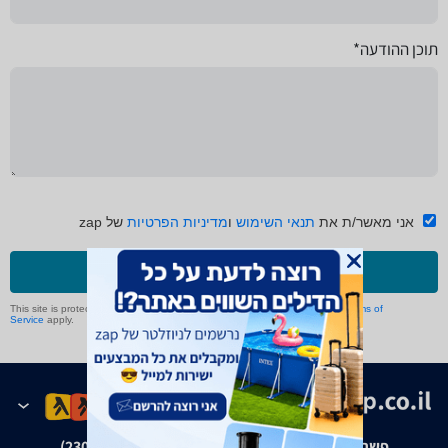
תוכן ההודעה*
אני מאשר/ת את
תנאי השימוש
ו
מדיניות הפרטיות
של zap
שליחה
This site is protected by reCAPTCHA and the Google
Privacy Policy
and
Terms of
Service
apply.
פשרה בת"צ אבנצ'יק נ' זאפ גרופ (ת"צ 23008-08-20)