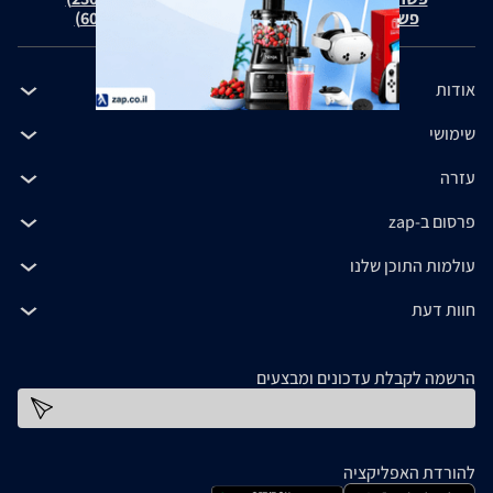
פשרה בת"צ כהנים נ' זאפ גרופ (ת"צ 60371-12-19)
אודות
שימושי
עזרה
פרסום ב-zap
עולמות התוכן שלנו
חוות דעת
הרשמה לקבלת עדכונים ומבצעים
כתובת דוא''ל
להורדת האפליקציה