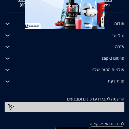
פשרה בת"צ כהנים נ' זאפ גרופ (ת"צ 60371-12-19)
אודות
שימושי
עזרה
פרסום ב-zap
עולמות התוכן שלנו
חוות דעת
הרשמה לקבלת עדכונים ומבצעים
כתובת דוא''ל
להורדת האפליקציה