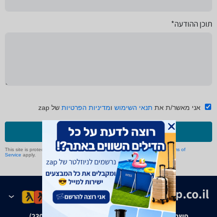
תוכן ההודעה*
אני מאשר/ת את
תנאי השימוש
ו
מדיניות הפרטיות
של zap
שליחה
This site is protected by reCAPTCHA and the Google
Privacy Policy
and
Terms of
Service
apply.
פשרה בת"צ אבנצ'יק נ' זאפ גרופ (ת"צ 23008-08-20)