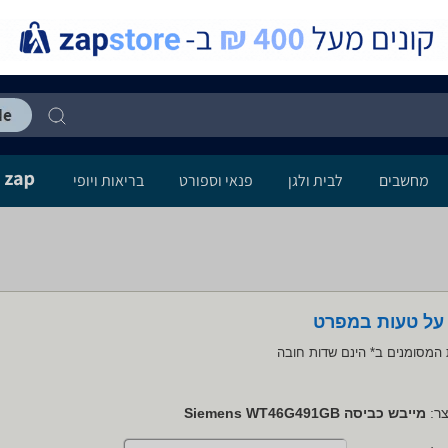
מחשבים
לבית ולגן
פנאי וספורט
בריאות ויופי
 על טעות במפרט
המסומנים ב* הינם שדות חובה
ר:
מייבש כביסה Siemens WT46G491GB