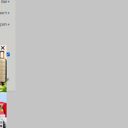
*
שם 
*
דואר
*
תוכן
אנ
apply.