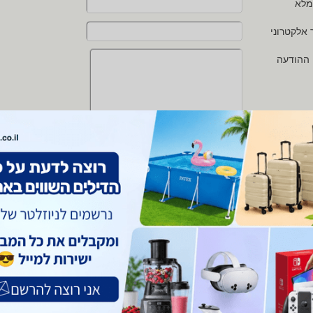
מלא
 אלקטרוני
 ההודעה
י מאשר/ת את
תנאי השימוש
ו
מדיניות הפרטיות
של zap
 protected by reCAPTCHA and the Google
Privacy Policy
and
Terms of Service