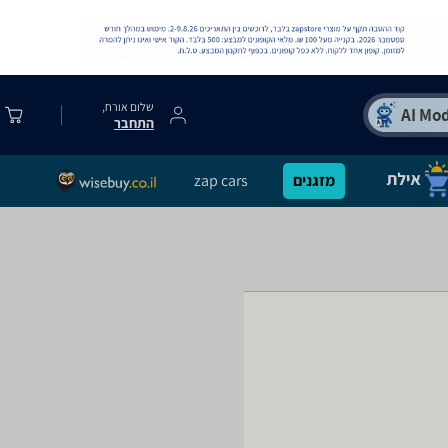
שלום אורח,
התחבר
מזגנים
zap cars