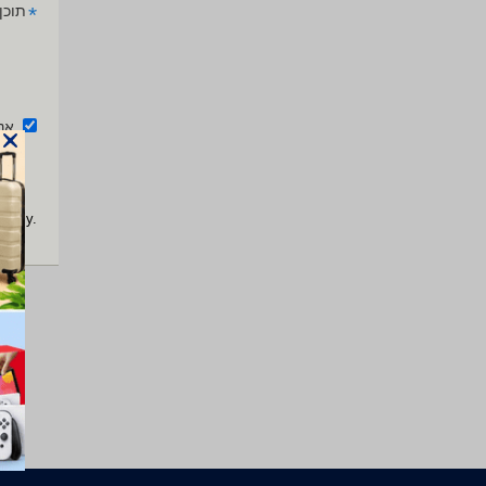
*
תוכן
אנ
apply.