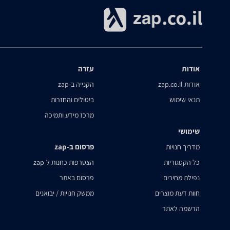
אודות
עזרה
אודות zap.co.il
הקנייה ב-zap
תנאי שימוש
ביטולים והחזרות
מרכז מידע ותמיכה
שימושי
פרסום ב-zap
מדריך חנויות
כל הקטגוריות
הצטרפות כחנות ל-zap
נפילת מחירים
פרסום באתר
חוות דעת מוצרים
ממשק חנויות / יבואנים
הרשמה לאתר