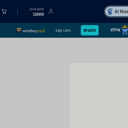
שלום אורח,
התחבר
מזגנים
zap cars