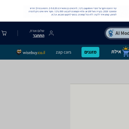
שלום אורח,
התחבר
מזגנים
zap cars