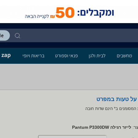
מחשבים
לבית ולגן
פנאי וספורט
בריאות ויופי
 על טעות במפרט
המסומנים ב* הינם שדות חובה
ר:
לייזר רגילה Pantum P3300DW