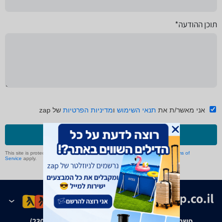
תוכן ההודעה*
אני מאשר/ת את
תנאי השימוש
ו
מדיניות הפרטיות
של zap
שליחה
This site is protected by reCAPTCHA and the Google
Privacy Policy
and
Terms of
Service
apply.
פשרה בת"צ אבנצ'יק נ' זאפ גרופ (ת"צ 23008-08-20)