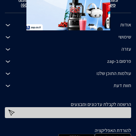
פשרה בת"צ כהנים נ' זאפ גרופ (ת"צ 60371-12-19)
אודות
שימושי
עזרה
פרסום ב-zap
עולמות התוכן שלנו
חוות דעת
הרשמה לקבלת עדכונים ומבצעים
כתובת דוא''ל
להורדת האפליקציה