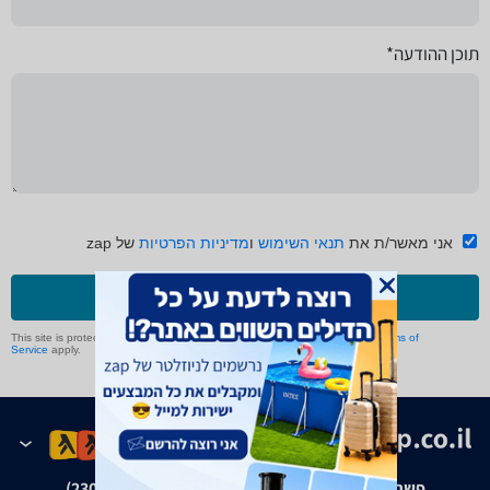
תוכן ההודעה*
אני מאשר/ת את
תנאי השימוש
ו
מדיניות הפרטיות
של zap
שליחה
This site is protected by reCAPTCHA and the Google
Privacy Policy
and
Terms of
Service
apply.
פשרה בת"צ אבנצ'יק נ' זאפ גרופ (ת"צ 23008-08-20)