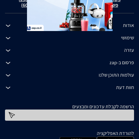
פשרה בת"צ כהנים נ' זאפ גרופ (ת"צ 60371-12-19)
אודות
שימושי
עזרה
פרסום ב-zap
עולמות התוכן שלנו
חוות דעת
הרשמה לקבלת עדכונים ומבצעים
כתובת דוא''ל
להורדת האפליקציה