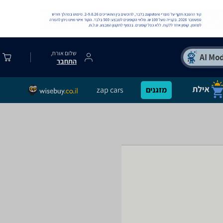
שלום אורח,
התחבר
מזגנים
zap cars