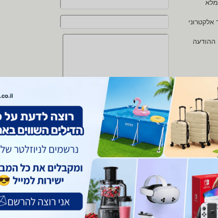
מלא
 אלקטרוני
 ההודעה
י מאשר/ת את
תנאי השימוש
ו
מדיניות הפרטיות
של zap
 protected by reCAPTCHA and the Google
Privacy Policy
and
Terms of Service