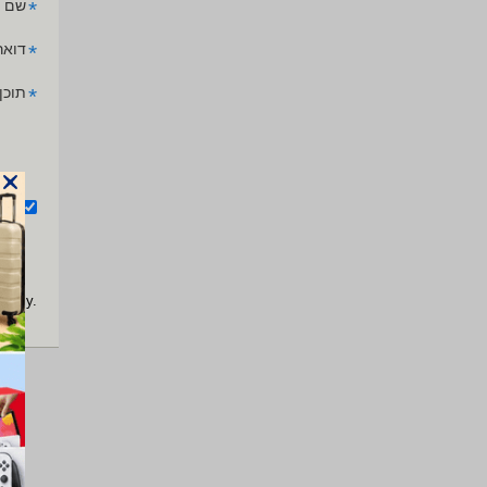
*
שם 
*
דואר
*
תוכן
אנ
apply.