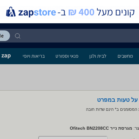
מחשבים
לבית ולגן
פנאי וספורט
בריאות ויופי
 על טעות במפרט
המסומנים ב* הינם שדות חובה
ר:
מגרסת נייר Ofitech BN2208CC