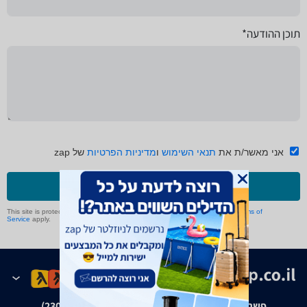
תוכן ההודעה*
אני מאשר/ת את
תנאי השימוש
ו
מדיניות הפרטיות
של zap
שליחה
This site is protected by reCAPTCHA and the Google
Privacy Policy
and
Terms of
Service
apply.
פשרה בת"צ אבנצ'יק נ' זאפ גרופ (ת"צ 23008-08-20)