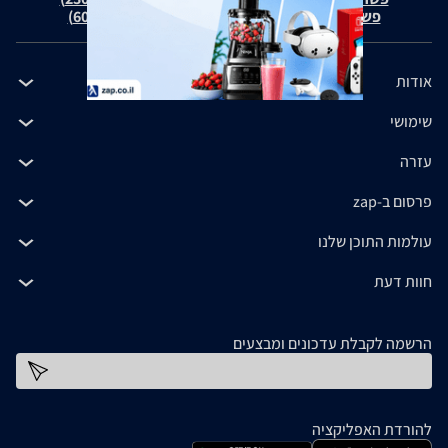
פשרה בת"צ כהנים נ' זאפ גרופ (ת"צ 60371-12-19)
אודות
שימושי
עזרה
פרסום ב-zap
עולמות התוכן שלנו
חוות דעת
הרשמה לקבלת עדכונים ומבצעים
כתובת דוא''ל
להורדת האפליקציה