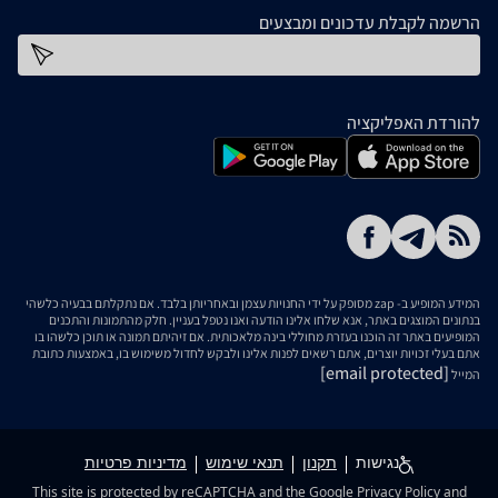
הרשמה לקבלת עדכונים ומבצעים
כתובת דוא''ל
להורדת האפליקציה
המידע המופיע ב- zap מסופק על ידי החנויות עצמן ובאחריותן בלבד. אם נתקלתם בבעיה כלשהי
בנתונים המוצגים באתר, אנא שלחו אלינו הודעה ואנו נטפל בעניין. חלק מהתמונות והתכנים
המופיעים באתר זה הוכנו בעזרת מחוללי בינה מלאכותית. אם זיהיתם תמונה או תוכן כלשהו בו
אתם בעלי זכויות יוצרים, אתם רשאים לפנות אלינו ולבקש לחדול משימוש בו, באמצעות כתובת
[email protected]
המייל
נגישות
תקנון
תנאי שימוש
מדיניות פרטיות
This site is protected by reCAPTCHA and the Google
Privacy Policy
and