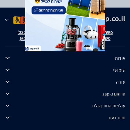
פשרה בת"צ אבנצ'יק נ' זאפ גרופ (ת"צ 23008-08-20)
פשרה בת"צ כהנים נ' זאפ גרופ (ת"צ 60371-12-19)
אודות
שימושי
עזרה
פרסום ב-zap
עולמות התוכן שלנו
חוות דעת