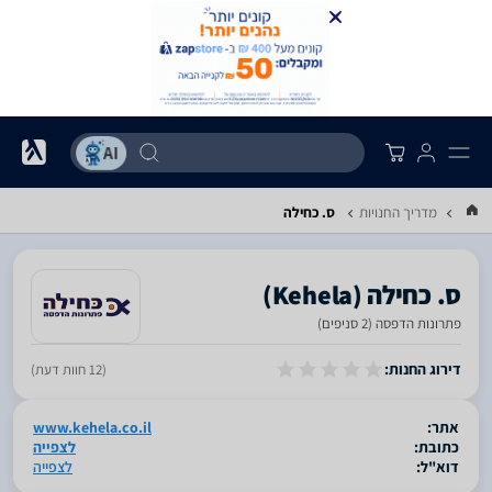
מדריך החנויות
ס. כחילה
פתרונות הדפסה (2 סניפים)
סגור
דירוג החנות:
(12 חוות דעת)
אתר:
www.kehela.co.il
כתובת:
לצפייה
דוא"ל:
לצפייה