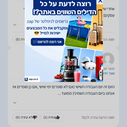
אחרי שלושה שבועות שלא הגיע המוצר (אמור להגיע תוך 6 ימי
עסקים) יצרתי קשר עם החברה. תירצו שההזמנה נפלה
...
חוות הדעת עזרה לכם?
עזרה
(1)
לא עזרה
(0)
יאיר
12.02.2012
מוצר שנרכש:
טונר זירוקס 120
היום זה יום העבודה השישי (אם לא סופרים ימי שישי ,אם כן סופרים אז
אנחנו ביום העבודה השמיני) ממועד
...
חוות הדעת עזרה לכם?
עזרה
(1)
לא עזרה
(0)