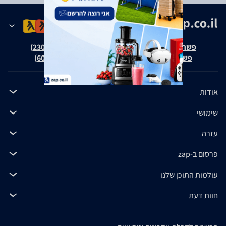
פשרה בת"צ אבנצ'יק נ' זאפ גרופ (ת"צ 23008-08-20)
פשרה בת"צ כהנים נ' זאפ גרופ (ת"צ 60371-12-19)
אודות
שימושי
עזרה
פרסום ב-zap
עולמות התוכן שלנו
חוות דעת