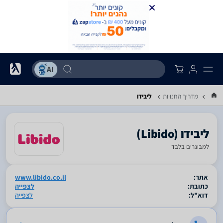
מדריך החנויות
ליבידו
למבוגרים בלבד
סגור
אתר:
www.libido.co.il
כתובת:
לצפייה
דוא"ל:
לצפייה