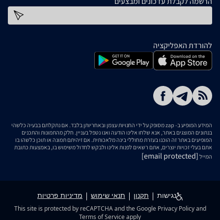
הרשמה לקבלת עדכונים ומבצעים
כתובת דוא''ל
להורדת האפליקציה
המידע המופיע ב- zap מסופק על ידי החנויות עצמן ובאחריותן בלבד. אם נתקלתם בבעיה כלשהי
בנתונים המוצגים באתר, אנא שלחו אלינו הודעה ואנו נטפל בעניין. חלק מהתמונות והתכנים
המופיעים באתר זה הוכנו בעזרת מחוללי בינה מלאכותית. אם זיהיתם תמונה או תוכן כלשהו בו
אתם בעלי זכויות יוצרים, אתם רשאים לפנות אלינו ולבקש לחדול משימוש בו, באמצעות כתובת
[email protected]
המייל
נגישות
תקנון
תנאי שימוש
מדיניות פרטיות
This site is protected by reCAPTCHA and the Google
Privacy Policy
and
Terms of Service
apply