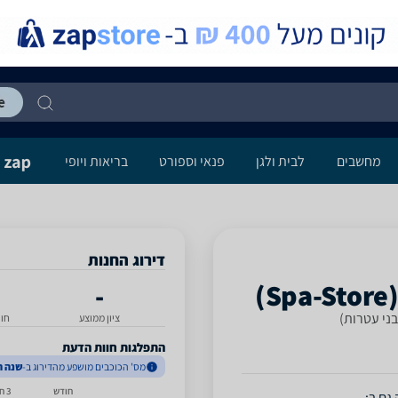
מחשבים
לבית ולגן
פנאי וספורט
בריאות ויופי
דירוג החנות
-
בני עטרות)
ציון ממוצע
חו
התפלגות חוות הדעת
מס' הכוכבים מושפע מהדירוג ב-
שנה ה
חודש
3 חודשים
גם ב: