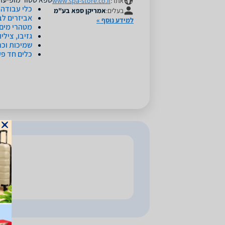
אתר:
www.spa-store.co.il
כלי עבודה
בעלים:
אמריקן ספא בע"מ
אביזרים לב
למידע נוסף »
מטהרי מים
גזיבו, צילי
שמיכות וכר
כלים חד פע