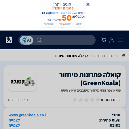
מדריך החנויות
קואלה פתרונות מיחזור
‏(GreenKoala)
פחי אשפה ופחי מיחזור מעוצבים (ראש העין)
סגור
דירוג החנות:
(21 חוות דעת)
אתר:
www.greenkoala.co.il
שעות פתיחה:
לצפייה
כתובת:
לצפייה