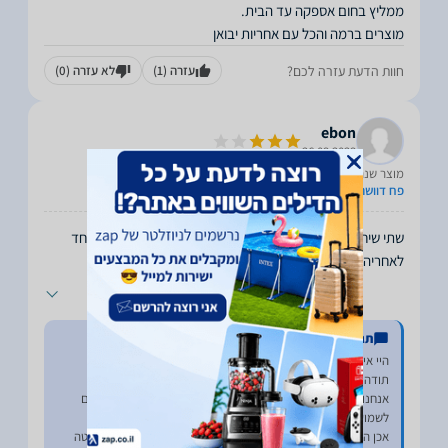
מוצרים ברמה והכל עם אחריות יבואן
חוות הדעת עזרה לכם?
עזרה
(1)
לא עזרה
(0)
ebon
26.03.2023
מוצר שנרכש:
פח דוושה 30 ליטר DECO סגירה שקטה ופח פנימי
שתי שיחות נעימות עם שני נציגים שונים, אחד לפני הקניה ואחד
לאחריה. אישור קניה וחשבונית הגיעו תקין.
...
תגובת החנות
אנחנו שמחים לקרוא שאתה מרוצה מהמוצר ומהשירות ומתבאסים
אכן השילוח מתבצע כיום מול חברה חיצונית ולצערינו אין לנו שליטה