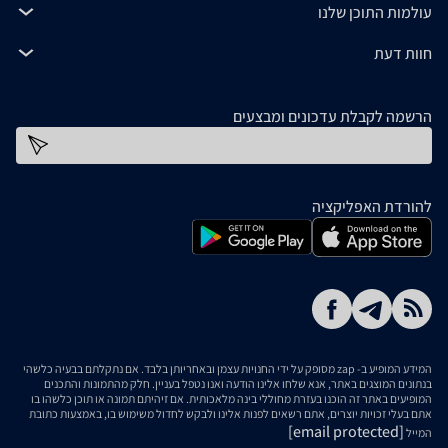
עולמות התוכן שלנו
חוות דעת
הרשמה לקבלת עדכונים ומבצעים
כתובת דוא''ל
להורדת האפליקציה
המידע המופיע ב- zap מסופק על ידי החנויות עצמן ובאחריותן בלבד. אם נתקלתם בבעיה כלשהי
בנתונים המוצגים באתר, אנא שלחו אלינו הודעה ואנו נטפל בעניין. חלק מהתמונות והתכנים
המופיעים באתר זה הוכנו בעזרת מחוללי בינה מלאכותית. אם זיהיתם תמונה או תוכן כלשהו בו
אתם בעלי זכויות יוצרים, אתם רשאים לפנות אלינו ולבקש לחדול משימוש בו, באמצעות כתובת
[email protected]
המייל