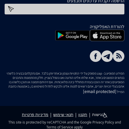
הרשמה לקבלת עדכונים ומבצעים
כתובת דוא''ל
להורדת האפליקציה
המידע המופיע ב- zap מסופק על ידי החנויות עצמן ובאחריותן בלבד. אם נתקלתם בבעיה כלשהי
בנתונים המוצגים באתר, אנא שלחו אלינו הודעה ואנו נטפל בעניין. חלק מהתמונות והתכנים
המופיעים באתר זה הוכנו בעזרת מחוללי בינה מלאכותית. אם זיהיתם תמונה או תוכן כלשהו בו
אתם בעלי זכויות יוצרים, אתם רשאים לפנות אלינו ולבקש לחדול משימוש בו, באמצעות כתובת
[email protected]
המייל
נגישות
תקנון
תנאי שימוש
מדיניות פרטיות
This site is protected by reCAPTCHA and the Google
Privacy Policy
and
Terms of Service
apply