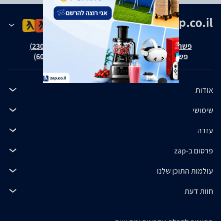
פשרה בת"צ אבנצ'יק נ' זאפ גרופ (ת"צ 23008-08-20)
פשרה בת"צ כהנים נ' זאפ גרופ (ת"צ 60371-12-19)
אודות
שימושי
עזרה
פרסום ב-zap
עולמות התוכן שלנו
חוות דעת